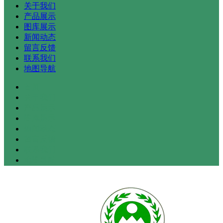
关于我们
产品展示
图库展示
新闻动态
留言反馈
联系我们
地图导航
首页
关于我们
产品展示
图库展示
新闻动态
留言反馈
联系我们
地图导航