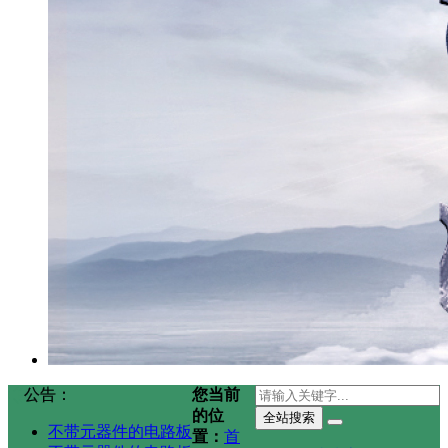
您当前
公告：
的位
全站搜索
不带元器件的电路板
置：
首