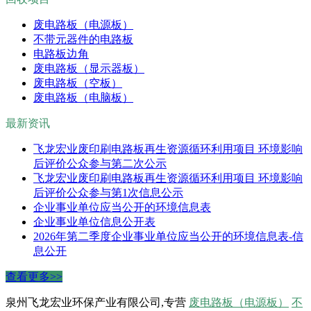
废电路板（电源板）
不带元器件的电路板
电路板边角
废电路板（显示器板）
废电路板（空板）
废电路板（电脑板）
最新资讯
飞龙宏业废印刷电路板再生资源循环利用项目 环境影响
后评价公众参与第二次公示
飞龙宏业废印刷电路板再生资源循环利用项目 环境影响
后评价公众参与第1次信息公示
企业事业单位应当公开的环境信息表
企业事业单位信息公开表
2026年第二季度企业事业单位应当公开的环境信息表-信
息公开
查看更多>>
泉州飞龙宏业环保产业有限公司,专营
废电路板（电源板）
不