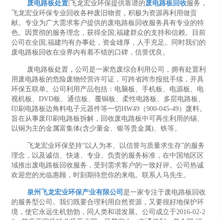
废电路板处置
|飞龙宏业环保提供靠谱的
废电路板回收
服务，
飞龙宏业环保专业回收各种废旧物资，积极为资源再利用做贡
献。专业为广大需求客户提供的废电路板回收服务具有专业的特
色。因贯彻的服务理念，获得全国;福建群众的支持和信赖。目前
公司在全国;福建均有办事处，资金雄厚，人手充足。同时我们的
废电路板回收在业界内有着不错的口碑，信誉优良。
废电路板处置，公司是一家危废综合利用公司，拥有处置利
用废电路板的危险废物经营许可证，可跨省跨市报批手续，开具
环保五联单。公司利用产品包括：电脑板、手机板、电源板、电
视机板、DVD板、通信板、覆铜板、柔性电路板、多层电路板、
印刷电路板边角料电子元器件等一切HW49（900-045-49）废料。
旨在从事废印刷电路板拆解，回收废电路板中可再生利用的锡、
以铜为主的金属富集体(含少量金、银等贵金属)、铁等。
飞龙宏业环保坚持“以人为本、以信誉与质量求生存”的服务
理念，以及诚信、快速、专业、负责的服务标准，在中国地区区
域推出废电路板回收服务，受到需求客户的一致好评。公司热诚
欢迎您的光临惠顾，时刻期待您你的来电。联系人马先生。
泉州飞龙宏业环保产业有限公司
是一家专注于废电路板回收
的服务型公司。我们既要合理利用自然资源，又要很好地保护环
境，使它永远生机勃勃，同人类和谐发展。公司成立于2016-02-2