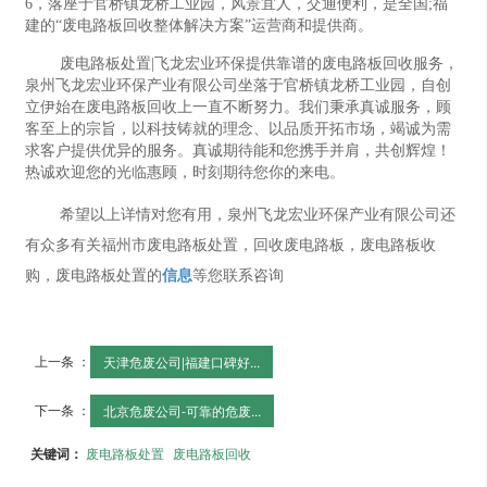
6，落座于官桥镇龙桥工业园，风景宜人，交通便利，是全国;福
建的“废电路板回收整体解决方案”运营商和提供商。
废电路板处置|飞龙宏业环保提供靠谱的废电路板回收服务，
泉州飞龙宏业环保产业有限公司坐落于官桥镇龙桥工业园，自创
立伊始在废电路板回收上一直不断努力。我们秉承真诚服务，顾
客至上的宗旨，以科技铸就的理念、以品质开拓市场，竭诚为需
求客户提供优异的服务。真诚期待能和您携手并肩，共创辉煌！
热诚欢迎您的光临惠顾，时刻期待您你的来电。
希望以上详情对您有用，泉州飞龙宏业环保产业有限公司还
有众多有关福州市废电路板处置，回收废电路板，废电路板收
购，废电路板处置的
信息
等您联系咨询
上一条 ：
天津危废公司|福建口碑好...
下一条 ：
北京危废公司-可靠的危废...
关键词：
废电路板处置
废电路板回收